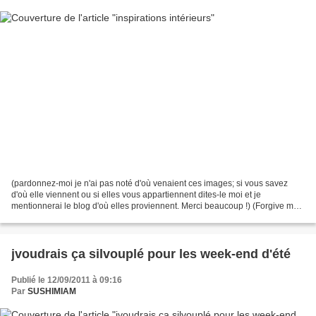
(pardonnez-moi je n'ai pas noté d'où venaient ces images; si vous savez
d'où elle viennent ou si elles vous appartiennent dites-le moi et je
mentionnerai le blog d'où elles proviennent. Merci beaucoup !) (Forgive me I
didn't note where these images came...
jvoudrais ça silvouplé pour les week-end d'été
Publié le 12/09/2011 à 09:16
Par
SUSHIMIAM