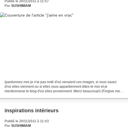
Publié le 20/11/2011 à 11:57
Par
SUSHIMIAM
(pardonnez-moi je n'ai pas noté d'où venaient ces images; si vous savez
d'où elles viennent ou si elles vous appartiennent dites-le moi et je
mentionnerai le blog d'où elles proviennent. Merci beaucoup!) (Forgive me I
didn't note where these images came...
inspirations intérieurs
Publié le 20/11/2011 à 11:43
Par
SUSHIMIAM